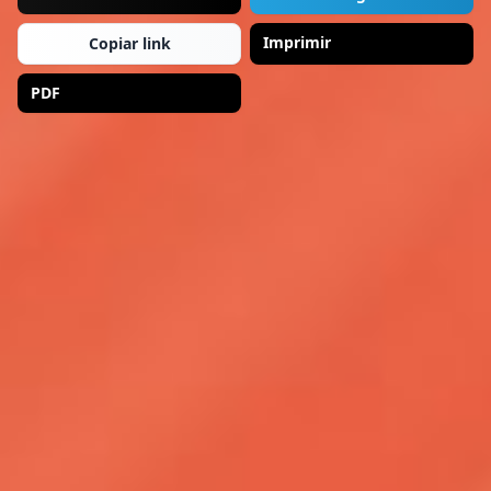
Imprimir
Copiar link
PDF