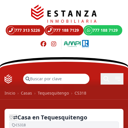
777 313 5226
777 188 7129
777 188 7129
Buscar
Inicio
›
Casas
›
Tequesquitengo
›
CS318
Casa en Tequesquitengo
⇄
♡
CS318