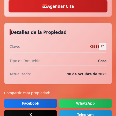
📅
Agendar Cita
Detalles de la Propiedad
Clave:
CS318
Tipo de Inmueble:
Casa
Actualizado:
10 de octubre de 2025
Compartir esta propiedad:
Facebook
WhatsApp
X
Telegram