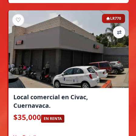
♡
LR770
⇄
Local comercial en Civac,
Cuernavaca.
$35,000
EN RENTA