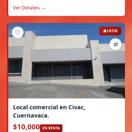
Ver Detalles →
♡
LR720
⇄
Local comercial en Civac,
Cuernavaca.
$10,000
EN RENTA