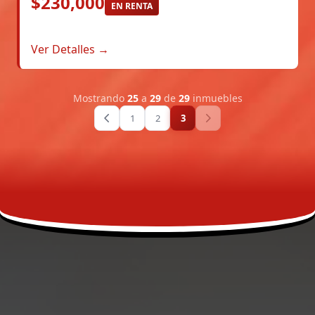
$230,000
EN RENTA
Ver Detalles →
Mostrando
25
a
29
de
29
inmuebles
1
2
3