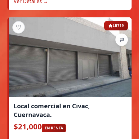
Ver Detalles →
♡
LR719
⇄
Local comercial en Civac,
Cuernavaca.
$21,000
EN RENTA