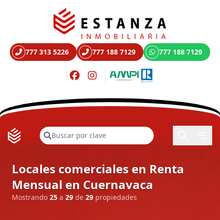
777 313 5226
777 188 7129
777 188 7129
Buscar
Locales comerciales en Renta
Mensual en Cuernavaca
Mostrando
25
a
29
de
29
propiedades