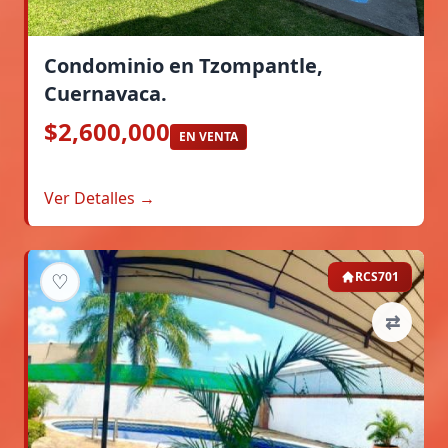
Condominio en Tzompantle,
Cuernavaca.
$2,600,000
EN VENTA
Ver Detalles →
♡
RCS701
⇄