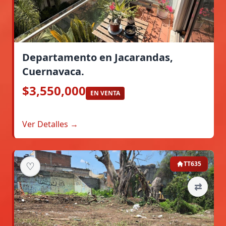
Departamento en Jacarandas,
Cuernavaca.
$3,550,000
EN VENTA
Ver Detalles →
♡
TT635
⇄