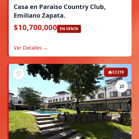
Casa en Paraiso Country Club,
Emiliano Zapata.
$10,700,000
EN VENTA
Ver Detalles →
♡
CC219
⇄