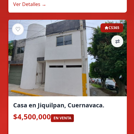
Ver Detalles →
♡
CS365
⇄
Casa en Jiquilpan, Cuernavaca.
$4,500,000
EN VENTA