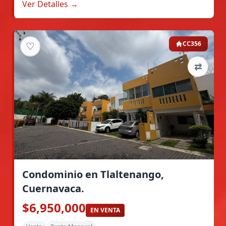
Ver Detalles →
♡
CC356
⇄
Condominio en Tlaltenango,
Cuernavaca.
$6,950,000
EN VENTA