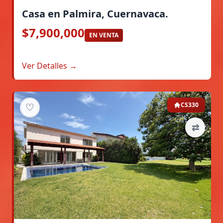
Casa en Palmira, Cuernavaca.
$7,900,000
EN VENTA
Ver Detalles →
♡
CS330
⇄