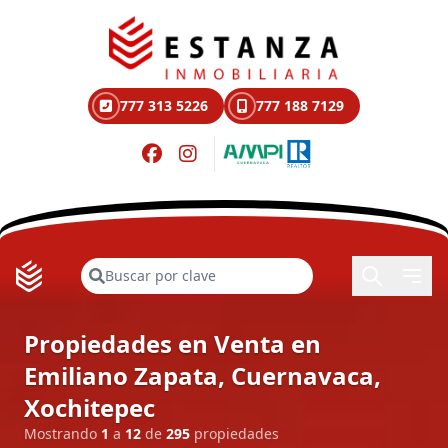
777 313 5226
777 188 7129
Buscar
Propiedades en Venta en
Emiliano Zapata, Cuernavaca,
Xochitepec
Mostrando
1
a
12
de
295
propiedades