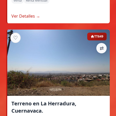
Venta
Renta Mensual
Ver Detalles →
♡
TT649
⇄
Terreno en La Herradura,
Cuernavaca.