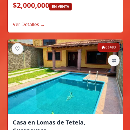
$2,000,000
EN VENTA
Ver Detalles →
♡
CS483
⇄
Casa en Lomas de Tetela,