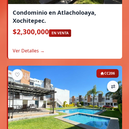
Condominio en Atlacholoaya,
Xochitepec.
$2,300,000
EN VENTA
Ver Detalles →
♡
CC206
⇄