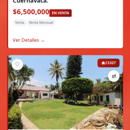
Cuernavaca.
$6,500,000
EN VENTA
Venta
Renta Mensual
Ver Detalles →
♡
CS327
⇄