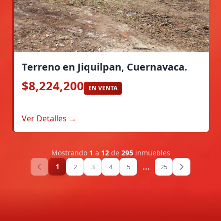
Terreno en Jiquilpan, Cuernavaca.
$8,224,200
EN VENTA
Ver Detalles →
Mostrando
1
a
12
de
295
inmuebles
...
1
2
3
4
5
25