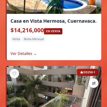
Casa en Vista Hermosa, Cuernavaca.
$14,216,000
EN VENTA
Venta
Renta Mensual
Ver Detalles →
♡
DD250-1
⇄