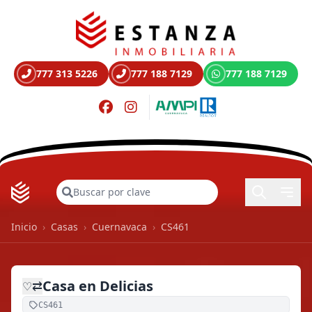
777 313 5226
777 188 7129
777 188 7129
Buscar
Inicio
›
Casas
›
Cuernavaca
›
CS461
Casa en Delicias
⇄
♡
CS461