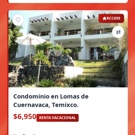
♡
RCC659
⇄
Condominio en Lomas de
Cuernavaca, Temixco.
$6,950
RENTA VACACIONAL