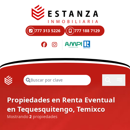
777 313 5226
777 188 7129
Buscar
Propiedades en Renta Eventual
en Tequesquitengo, Temixco
Mostrando
2
propiedades