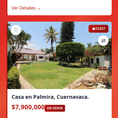
Ver Detalles →
♡
CS327
⇄
Casa en Palmira, Cuernavaca.
$7,900,000
EN VENTA