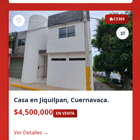
♡
CS365
⇄
Casa en Jiquilpan, Cuernavaca.
$4,500,000
EN VENTA
Ver Detalles →