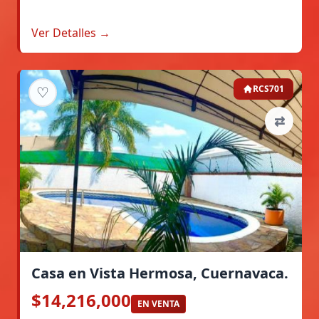
Ver Detalles →
♡
RCS701
⇄
Casa en Vista Hermosa, Cuernavaca.
$14,216,000
EN VENTA