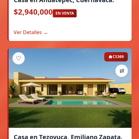
$2,940,000
EN VENTA
Ver Detalles →
♡
CS369
⇄
Casa en Tezoyuca, Emiliano Zapata.