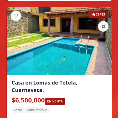
♡
CS483
⇄
Casa en Lomas de Tetela,
Cuernavaca.
$6,500,000
EN VENTA
Venta
Renta Mensual