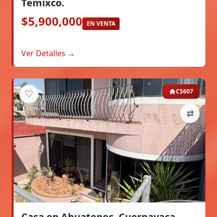
Temixco.
$5,900,000
EN VENTA
Ver Detalles →
♡
CS607
⇄
Casa en Ahuatepec, Cuernavaca.