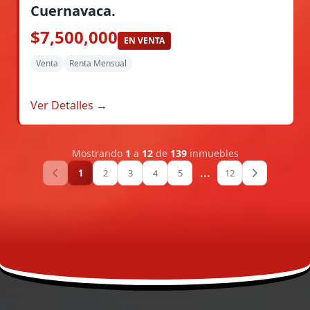
Cuernavaca.
$7,500,000
EN VENTA
Venta
Renta Mensual
Ver Detalles →
Mostrando
1
a
12
de
139
inmuebles
...
1
2
3
4
5
12