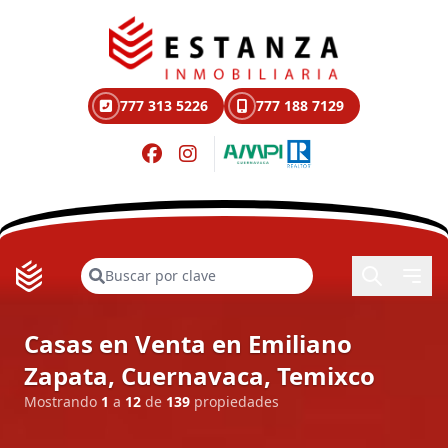
777 313 5226
777 188 7129
Buscar
Casas en Venta en Emiliano
Zapata, Cuernavaca, Temixco
Mostrando
1
a
12
de
139
propiedades