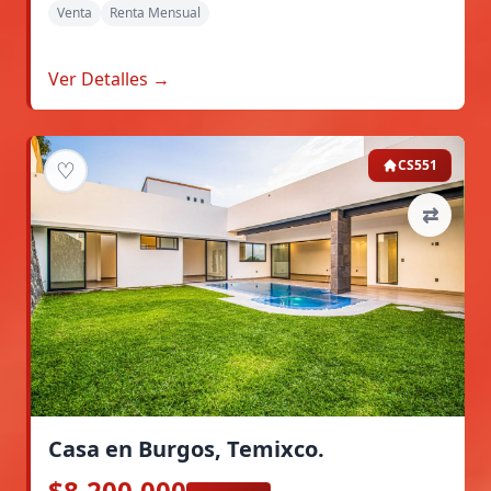
Venta
Renta Mensual
Ver Detalles →
♡
CS551
⇄
Casa en Burgos, Temixco.
$8,200,000