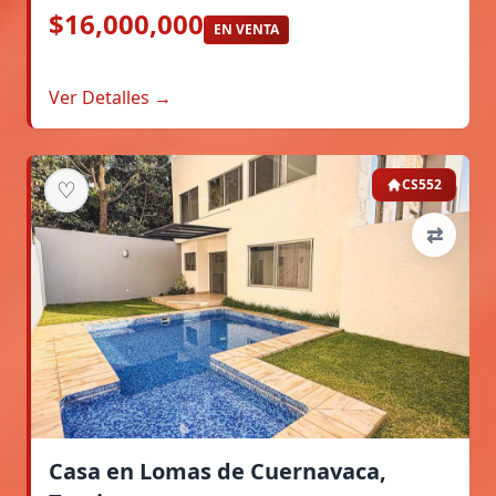
$16,000,000
EN VENTA
Ver Detalles →
♡
CS552
⇄
Casa en Lomas de Cuernavaca,