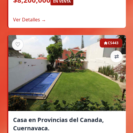
EN VENTA
Ver Detalles →
♡
CS443
⇄
Casa en Provincias del Canada,
Cuernavaca.