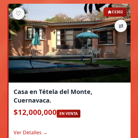
♡
CS302
⇄
Casa en Tétela del Monte,
Cuernavaca.
$12,000,000
EN VENTA
Ver Detalles →