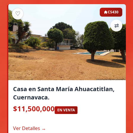
♡
CS430
⇄
Casa en Santa María Ahuacatitlan,
Cuernavaca.
$11,500,000
EN VENTA
Ver Detalles →