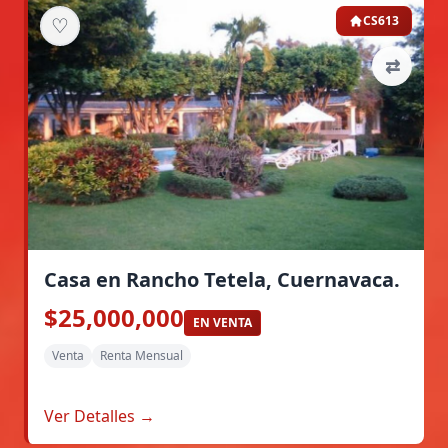
♡
CS613
⇄
Casa en Rancho Tetela, Cuernavaca.
$25,000,000
EN VENTA
Venta
Renta Mensual
Ver Detalles →