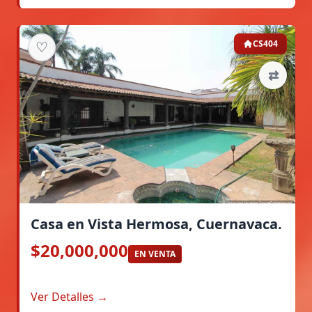
♡
CS404
⇄
Casa en Vista Hermosa, Cuernavaca.
$20,000,000
EN VENTA
Ver Detalles →