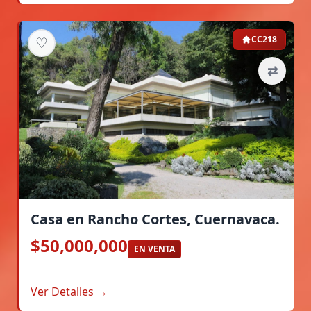
♡
CC218
⇄
Casa en Rancho Cortes, Cuernavaca.
$50,000,000
EN VENTA
Ver Detalles →