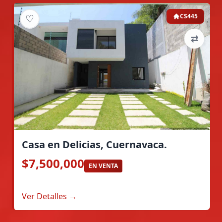
♡
CS445
⇄
Casa en Delicias, Cuernavaca.
$7,500,000
EN VENTA
Ver Detalles →