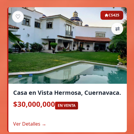
♡
CS425
⇄
Casa en Vista Hermosa, Cuernavaca.
$30,000,000
EN VENTA
Ver Detalles →