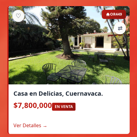
♡
OR449
⇄
Casa en Delicias, Cuernavaca.
$7,800,000
EN VENTA
Ver Detalles →