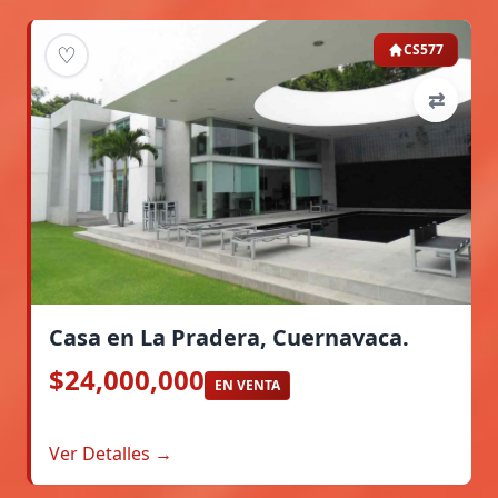
♡
CS577
⇄
Casa en La Pradera, Cuernavaca.
$24,000,000
EN VENTA
Ver Detalles →