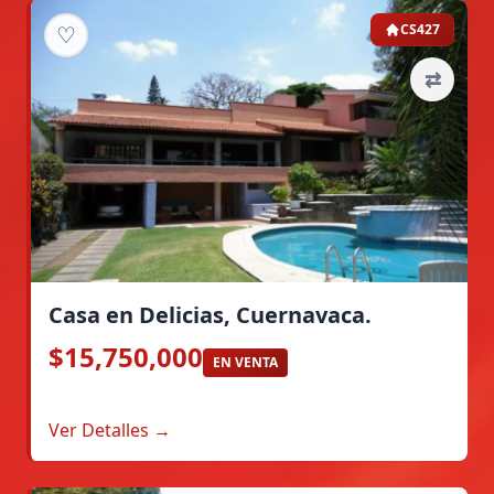
♡
CS427
⇄
Casa en Delicias, Cuernavaca.
$15,750,000
EN VENTA
Ver Detalles →