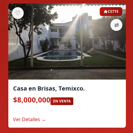
♡
CS715
⇄
Casa en Brisas, Temixco.
$8,000,000
EN VENTA
Ver Detalles →