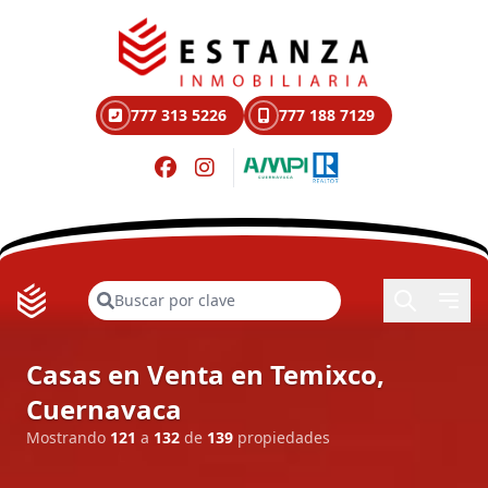
777 313 5226
777 188 7129
Buscar
Casas en Venta en Temixco,
Cuernavaca
Mostrando
121
a
132
de
139
propiedades