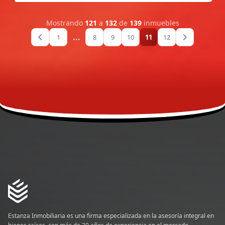
Mostrando
121
a
132
de
139
inmuebles
...
1
8
9
10
11
12
Estanza Inmobiliaria es una firma especializada en la asesoría integral en