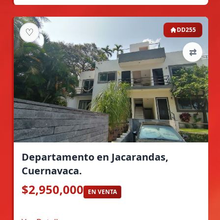
♡
DD255
⇄
Departamento en Jacarandas,
Cuernavaca.
$2,950,000
EN VENTA