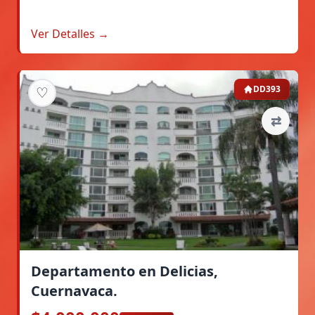
Ver Detalles →
♡
DD393
⇄
Departamento en Delicias,
Cuernavaca.