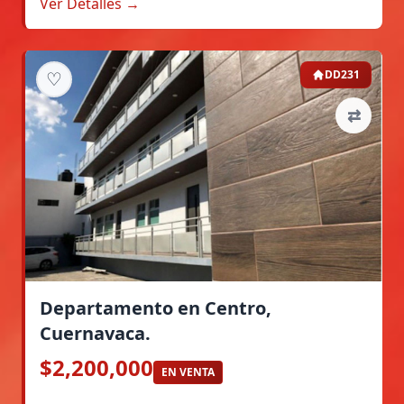
Ver Detalles →
♡
DD231
⇄
Departamento en Centro,
Cuernavaca.
$2,200,000
EN VENTA