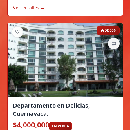
Ver Detalles →
♡
DD336
⇄
Departamento en Delicias,
Cuernavaca.
$4,000,000
EN VENTA