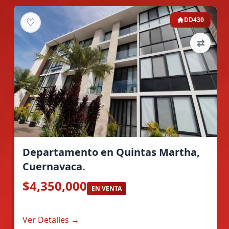
♡
DD430
⇄
Departamento en Quintas Martha,
Cuernavaca.
$4,350,000
EN VENTA
Ver Detalles →