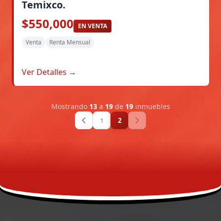
Temixco.
$550,000
EN VENTA
Venta
Renta Mensual
Ver Detalles →
Mostrando
13
a
19
de
19
inmuebles
1
2