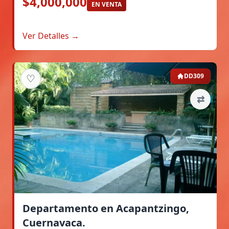
$4,000,000
EN VENTA
Ver Detalles →
♡
DD309
⇄
Departamento en Acapantzingo,
Cuernavaca.