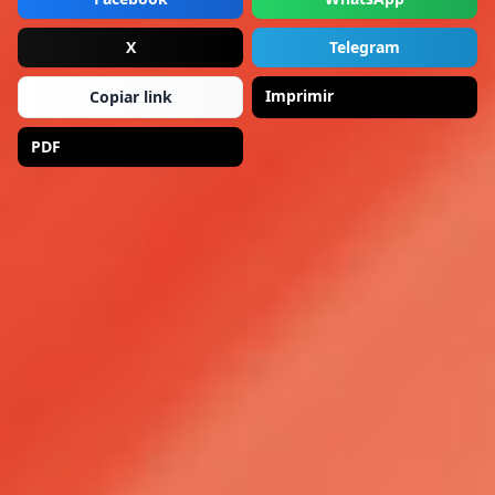
X
Telegram
Imprimir
Copiar link
PDF