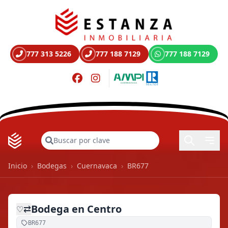
777 313 5226
777 188 7129
777 188 7129
Buscar
Inicio
›
Bodegas
›
Cuernavaca
›
BR677
Bodega en Centro
⇄
♡
BR677