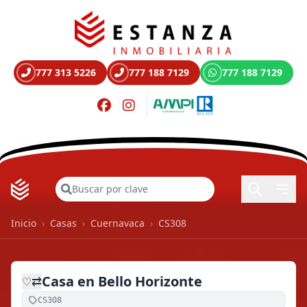
777 313 5226
777 188 7129
777 188 7129
Buscar
Inicio
›
Casas
›
Cuernavaca
›
CS308
Casa en Bello Horizonte
⇄
♡
CS308