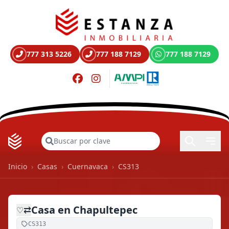
777 313 5226
777 188 7129
777 188 7129
Buscar
Inicio
›
Casas
›
Cuernavaca
›
CS313
Casa en Chapultepec
⇄
♡
CS313