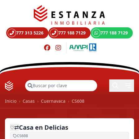
777 313 5226
777 188 7129
777 188 7129
Buscar
Inicio
›
Casas
›
Cuernavaca
›
CS608
Casa en Delicias
⇄
♡
CS608