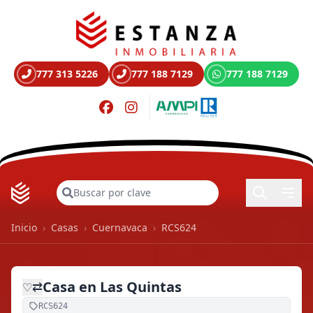
777 313 5226
777 188 7129
777 188 7129
Buscar
Inicio
›
Casas
›
Cuernavaca
›
RCS624
Casa en Las Quintas
⇄
♡
RCS624