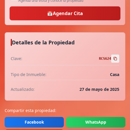
Agenda una visita y conoce la propiedad
📅
Agendar Cita
Detalles de la Propiedad
Clave:
RCS624
Tipo de Inmueble:
Casa
Actualizado:
27 de mayo de 2025
Compartir esta propiedad:
Facebook
WhatsApp