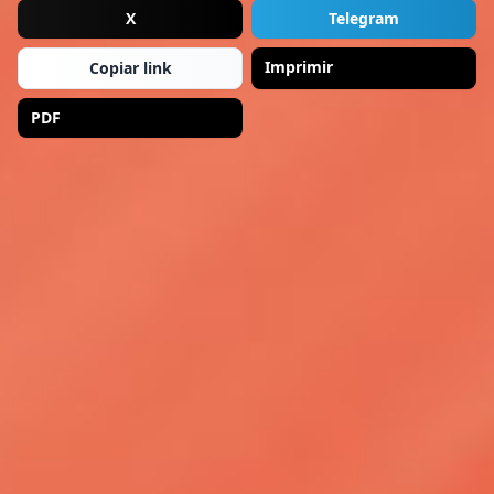
X
Telegram
Imprimir
Copiar link
PDF