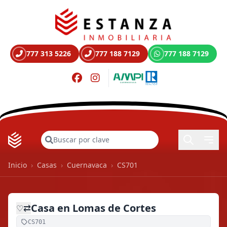
777 313 5226
777 188 7129
777 188 7129
Buscar
Inicio
›
Casas
›
Cuernavaca
›
CS701
Casa en Lomas de Cortes
⇄
♡
CS701