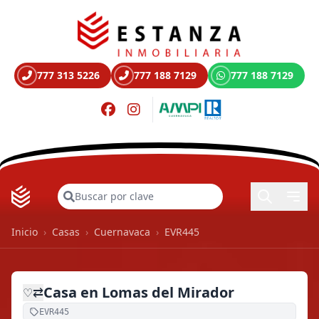
777 313 5226
777 188 7129
777 188 7129
Buscar
Inicio
›
Casas
›
Cuernavaca
›
EVR445
Casa en Lomas del Mirador
⇄
♡
EVR445