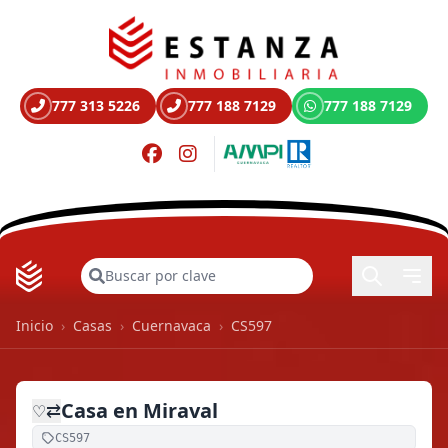
777 313 5226
777 188 7129
777 188 7129
Buscar
Inicio
›
Casas
›
Cuernavaca
›
CS597
Casa en Miraval
⇄
♡
CS597