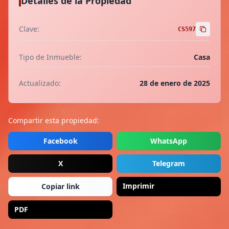
Detalles de la Propiedad
Clave:
CS597
Tipo de Inmueble:
Casa
Actualizado:
28 de enero de 2025
Compartir esta propiedad:
Facebook
WhatsApp
X
Telegram
Imprimir
Copiar link
PDF