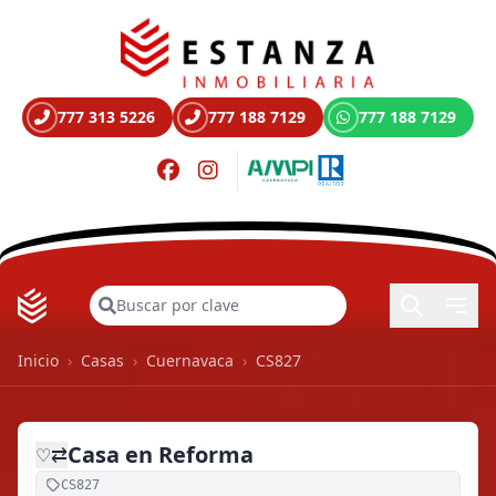
777 313 5226
777 188 7129
777 188 7129
Buscar
Inicio
›
Casas
›
Cuernavaca
›
CS827
Casa en Reforma
⇄
♡
CS827