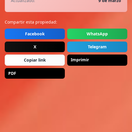
Actualizado:
9 de marzo
Compartir esta propiedad:
Facebook
WhatsApp
X
Telegram
Imprimir
Copiar link
PDF