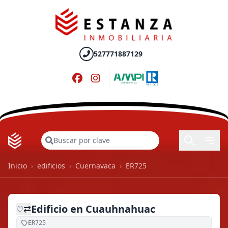
527771887129
Buscar
Inicio
›
edificios
›
Cuernavaca
›
ER725
Edificio en Cuauhnahuac
⇄
♡
ER725