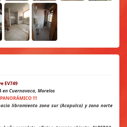
ve EV749
A en Cuernavaca, Morelos
PANORÁMICO !!!
cia libramiento zona sur (Acapulco) y zona norte