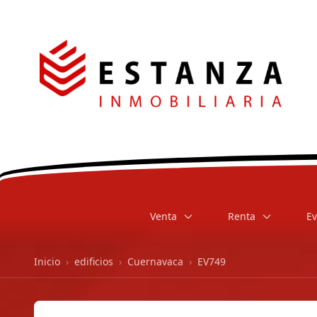
Venta
Renta
Ev
Inicio
›
edificios
›
Cuernavaca
›
EV749