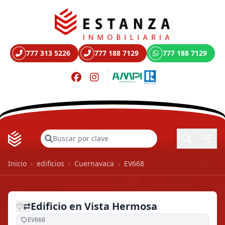
777 313 5226
777 188 7129
777 188 7129
Buscar
Inicio
›
edificios
›
Cuernavaca
›
EV668
Edificio en Vista Hermosa
⇄
♡
EV668