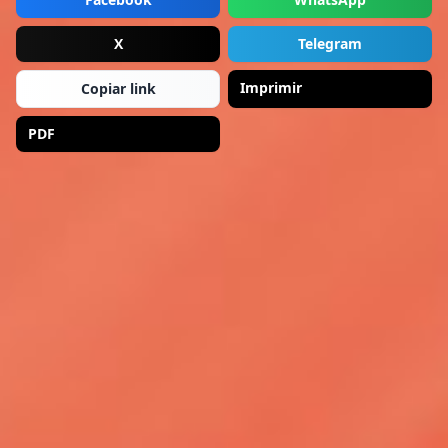
X
Telegram
Imprimir
Copiar link
PDF