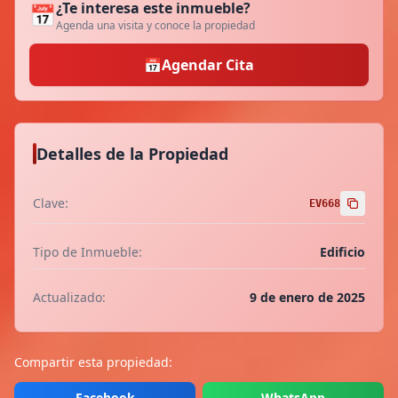
¿Te interesa este inmueble?
📅
Agenda una visita y conoce la propiedad
📅
Agendar Cita
Detalles de la Propiedad
Clave:
EV668
Tipo de Inmueble:
Edificio
Actualizado:
9 de enero de 2025
Compartir esta propiedad:
Facebook
WhatsApp