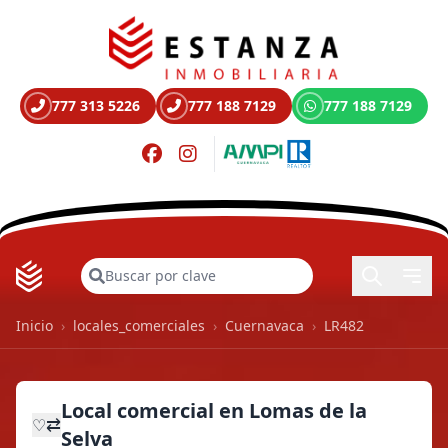
777 313 5226
777 188 7129
777 188 7129
Buscar
Inicio
›
locales_comerciales
›
Cuernavaca
›
LR482
Local comercial en Lomas de la
⇄
♡
Selva