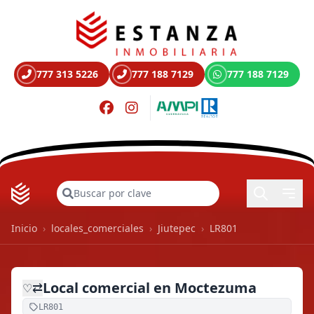
777 313 5226
777 188 7129
777 188 7129
Buscar
Inicio
›
locales_comerciales
›
Jiutepec
›
LR801
Local comercial en Moctezuma
⇄
♡
LR801