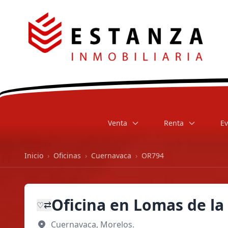
Venta
Renta
Ev
Inicio
›
Oficinas
›
Cuernavaca
›
OR794
Oficina en Lomas de la
⇄
♡
Cuernavaca, Morelos.