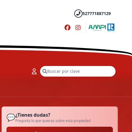
527771887129
Buscar
¿Tienes dudas?
💬
Pregunta lo que quieras sobre esta propiedad