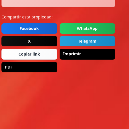
Compartir esta propiedad:
Facebook
WhatsApp
X
Telegram
Imprimir
Copiar link
PDF