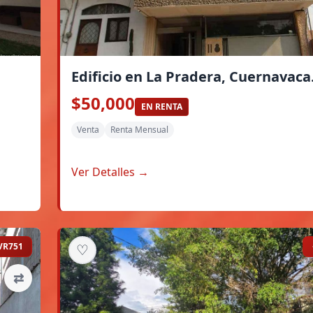
Edificio en La Pradera, Cuernavaca
$50,000
EN RENTA
Venta
Renta Mensual
Ver Detalles →
VR751
♡
⇄