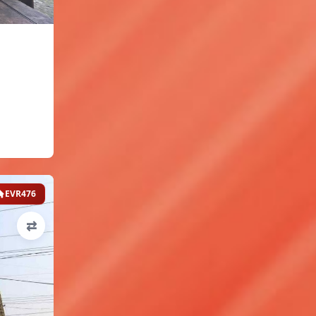
EVR476
⇄