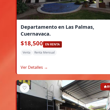
Departamento en Las Palmas,
Cuernavaca.
$18,500
EN RENTA
Venta
Renta Mensual
Ver Detalles →
♡
B