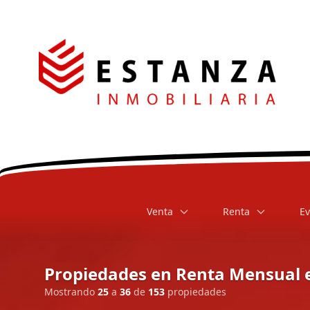
Venta
Renta
Ev
Propiedades en Renta Mensual e
Mostrando
25
a
36
de
153
propiedades