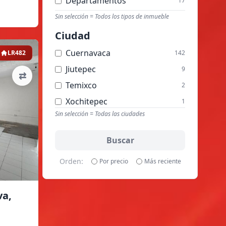
Departamentos
17
Edificios
Sin selección = Todos los tipos de inmueble
9
Terrenos
8
Ciudad
Terrenos Comerciales
4
Cuernavaca
LR482
142
Condominios
3
Jiutepec
9
⇄
Temixco
2
Xochitepec
1
Sin selección = Todas las ciudades
Buscar
Orden:
Por precio
Más reciente
va,