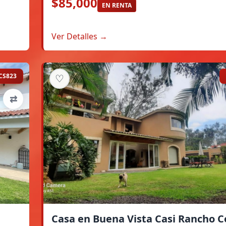
$85,000
EN RENTA
Ver Detalles →
CS823
♡
⇄
Casa en Buena Vista Casi Rancho C