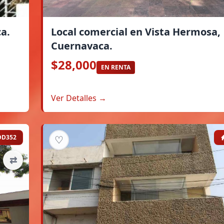
a.
Local comercial en Vista Hermosa,
Cuernavaca.
$28,000
EN RENTA
Ver Detalles →
DD352
♡
⇄