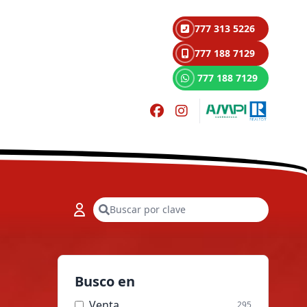
777 313 5226
777 188 7129
777 188 7129
Buscar
Busco en
Venta
295