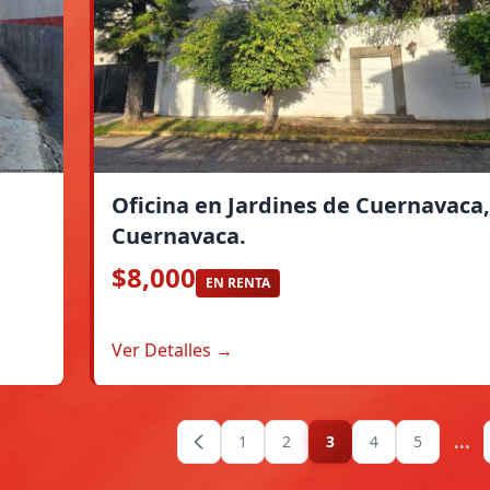
Oficina en Jardines de Cuernavaca,
Cuernavaca.
$8,000
EN RENTA
Ver Detalles →
...
1
2
3
4
5