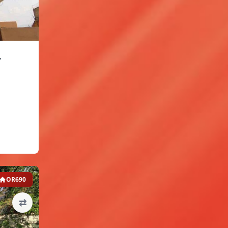
.
OR690
⇄