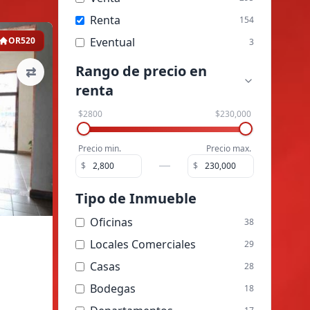
Renta
154
OR520
Eventual
3
Rango de precio
en
⇄
renta
$2800
$230,000
Precio min.
Precio max.
$
$
Tipo de Inmueble
Oficinas
38
Locales Comerciales
29
Casas
28
Bodegas
18