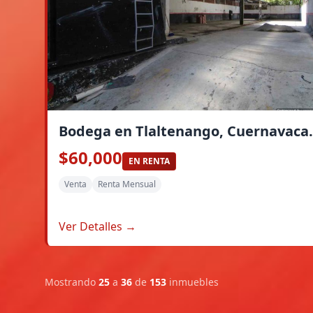
Bodega en Tlaltenango, Cuernavaca.
$60,000
EN RENTA
Venta
Renta Mensual
Ver Detalles →
Mostrando
25
a
36
de
153
inmuebles