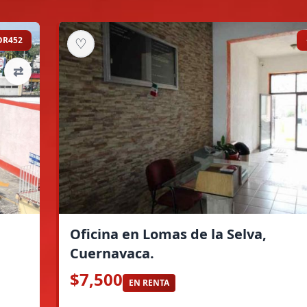
OR452
♡
⇄
Oficina en Lomas de la Selva,
Cuernavaca.
$7,500
EN RENTA