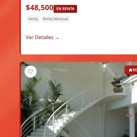
$48,500
EN RENTA
Venta
Renta Mensual
Ver Detalles →
♡
R