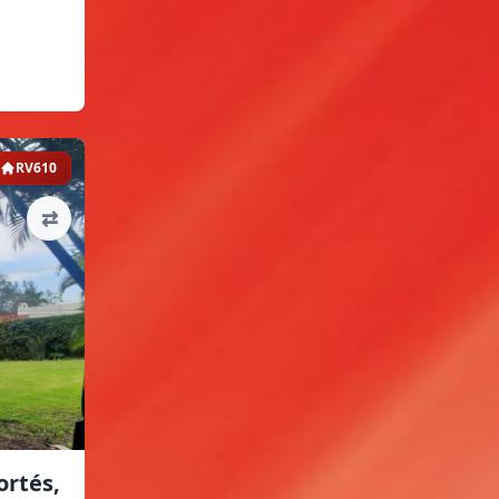
RV610
⇄
ortés,