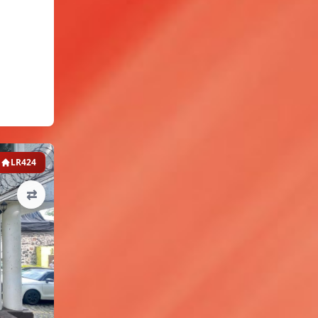
LR424
⇄