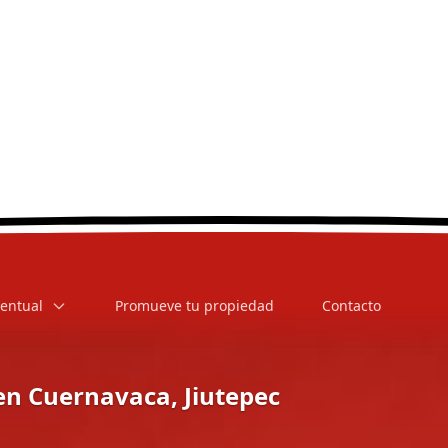
entual
Promueve tu propiedad
Contacto
n Cuernavaca, Jiutepec