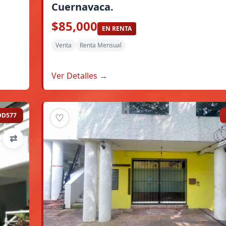
Cuernavaca.
$85,000
EN RENTA
Venta
Renta Mensual
Ver Detalles →
DD577
♡
⇄