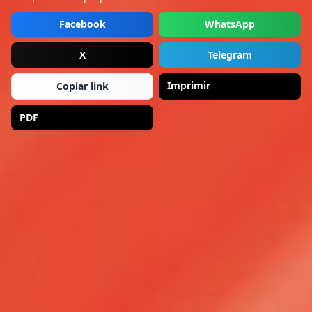
Facebook
WhatsApp
X
Telegram
Imprimir
Copiar link
PDF