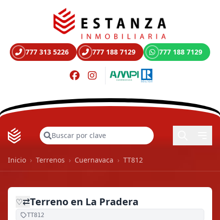
777 313 5226
777 188 7129
777 188 7129
Buscar
Inicio
›
Terrenos
›
Cuernavaca
›
TT812
Terreno en La Pradera
⇄
♡
TT812