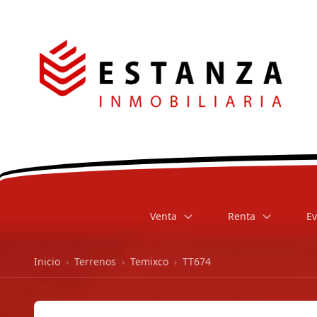
Venta
Renta
Ev
Inicio
›
Terrenos
›
Temixco
›
TT674