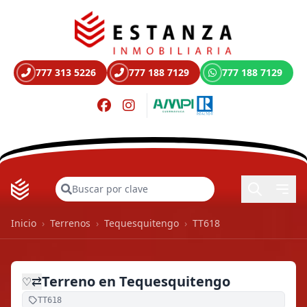
777 313 5226
777 188 7129
777 188 7129
Buscar
Inicio
›
Terrenos
›
Tequesquitengo
›
TT618
Terreno en Tequesquitengo
⇄
♡
TT618