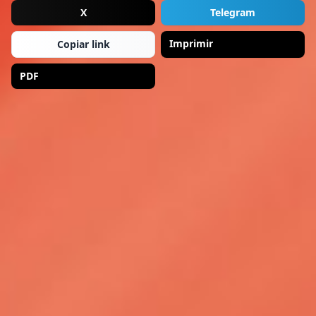
X
Telegram
Imprimir
Copiar link
PDF