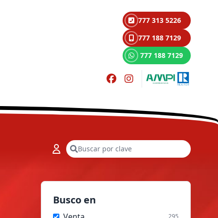
777 313 5226
777 188 7129
777 188 7129
Buscar
Busco en
Venta
295