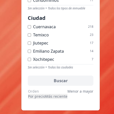
Condominios
11
Terrenos Comerciales
Sin selección = Todos los tipos de inmueble
9
Bodegas
5
Ciudad
Hoteles
3
Cuernavaca
218
Locales Comerciales
3
Temixco
23
Oficinas
1
Jiutepec
17
Quintas
1
Emiliano Zapata
14
Ranchos
1
Xochitepec
7
Tequesquitengo
Sin selección = Todas las ciudades
6
Huitzilac
4
Buscar
Yautepec
3
Orden
Menor a mayor
Miacatlan
1
Por precio
Más reciente
Tlaltizapan
1
Zacatepec
1