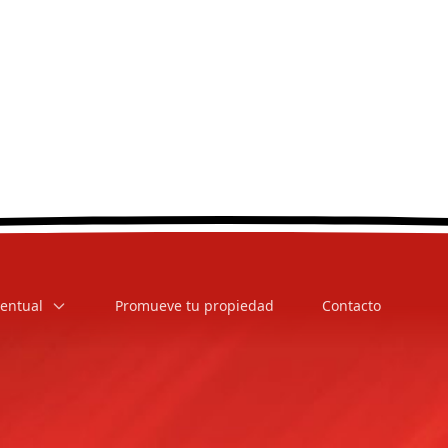
entual
Promueve tu propiedad
Contacto