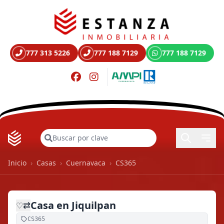
777 313 5226
777 188 7129
777 188 7129
Buscar
Inicio
›
Casas
›
Cuernavaca
›
CS365
Casa en Jiquilpan
⇄
♡
CS365