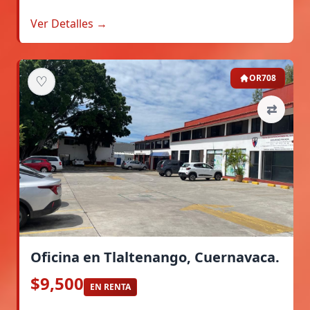
Ver Detalles →
♡
OR708
⇄
Oficina en Tlaltenango, Cuernavaca.
$9,500
EN RENTA