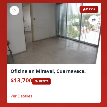
♡
OR537
⇄
Oficina en Miraval, Cuernavaca.
$13,700
EN RENTA
Ver Detalles →