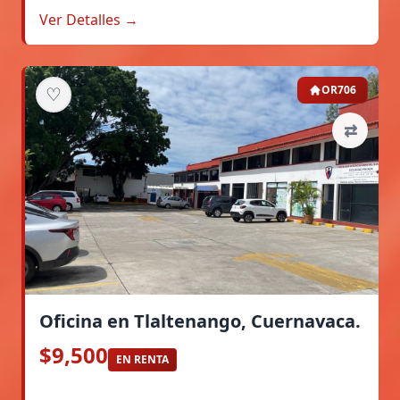
Ver Detalles →
♡
OR706
⇄
Oficina en Tlaltenango, Cuernavaca.
$9,500
EN RENTA