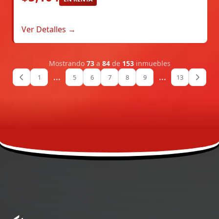
Ver Detalles →
Mostrando
73
a
84
de
153
inmuebles
...
...
1
5
6
7
8
9
13